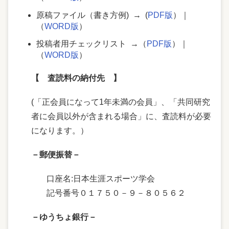
原稿ファイル（書き方例) → (
PDF版
）｜
（
WORD版
）
投稿者用チェックリスト →（
PDF版
）｜
（
WORD版
）
【 査読料の納付先 】
(「正会員になって1年未満の会員」、「共同研究
者に会員以外が含まれる場合」に、査読料が必要
になります。）
－郵便振替－
口座名:日本生涯スポーツ学会
記号番号０１７５０－９－８０５６２
－ゆうちょ銀行－