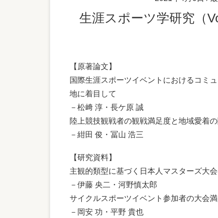
生涯スポーツ学研究（Vol
【原著論文】
国際生涯スポーツイベントにおけるコミュ
地に着目して
－松﨑 淳・長ケ原 誠
陸上競技観戦者の観戦満足度と地域愛着の
－紺田 俊・冨山 浩三
【研究資料】
主観的類型に基づく日本人マスターズ大会
－伊藤 央二・河野慎太郎
サイクルスポーツイベント参加者の大会満
－岡安 功・平野 貴也