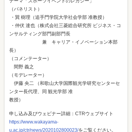
テーマ「スポーツイベントのレガシー」
（パネリスト）
・巽 樹理（追手門学院大学社会学部 准教授）
・仲伏 達也（株式会社三菱総合研究所 ビジネス・コ
ンサルティング部門副部門長
兼 キャリア・イノベーション本部
長）
（コメンテーター）
間野 義之
（モデレーター）
伊藤 央二 （和歌山大学国際観光学研究センターセ
ンター長代理、同 観光学部 准
教授）
申し込み及びウェビナー詳細：CTRウェブサイト
https://www.wakayama-
u.ac.jp/ctr/news/2020102800023/
をご覧ください。