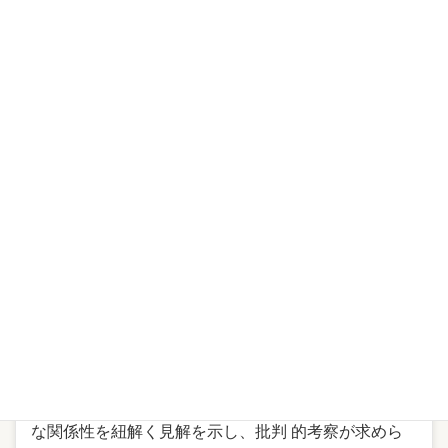
基調講演概要：
スポーツイベントはポジティブおよびネガティブな
結果の両方をもたらす可能性を秘 めているが、小規
模な地域イベントと大規模なメガイベント（ラグビー
ワールドカッ> プ2019，東京五輪2020等）ではその
影響も異なる。本講演では、まずスポーツの定> 義と
してBale (1989) のアプローチに基づき、スポーツ現
象の幅広さと多様性を概説> する。そして、スポーツ
のダイナミクスさと社会におけるスポーツの機能の絶
え間な> い変化について、競技スポーツとレクリエー
ションスポーツのコントラストから考察 する。この
基礎的概念に基づき、現代スポーツイベントの多岐に
わたる課題と持続可> 能な発展の可能性を探る。ま
た、国連の提唱する持続可能な開発目標(SDGs) の枠
組 みを用い、スポーツイベント、観光、SDGsの複雑
な関係性を紐解く見解を示し、批判 的考察が求めら